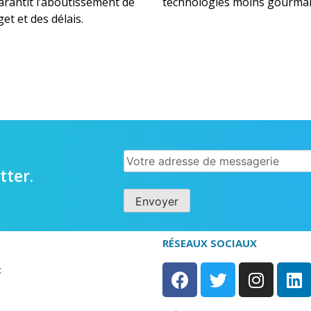
antit l’aboutissement de
technologies moins gourman
et et des délais.
tter.
RÉSEAUX SOCIAUX​
: