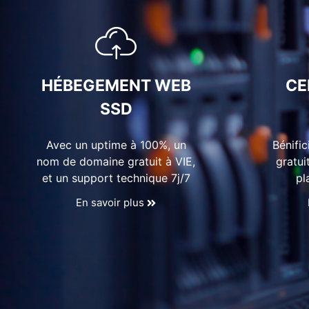
HÉBEGEMENT WEB
CE
SSD
Avec un uptime à 100%, un
Bénific
nom de domaine gratuit à VIE,
gratui
et un support technique 7j/7
pl
En savoir plus