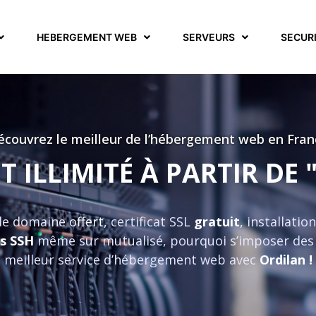
HEBERGEMENT WEB
SERVEURS
SECUR
écouvrez le meilleur de l’hébergement web en Fran
 ILLIMITÉ À PARTIR DE 
de domaine
offert
, certificat SSL
gratuit
, installati
ès SSH
même sur mutualisé, pourquoi s’imposer des 
meilleur service d’hébergement web avec
Ordilan !