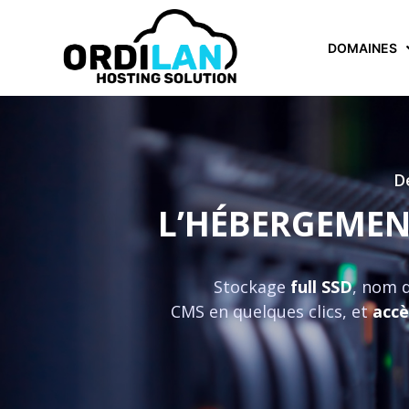
DOMAINES
D
L’HÉBERGEMENT
Stockage
full SSD
, nom 
CMS en quelques clics, et
acc