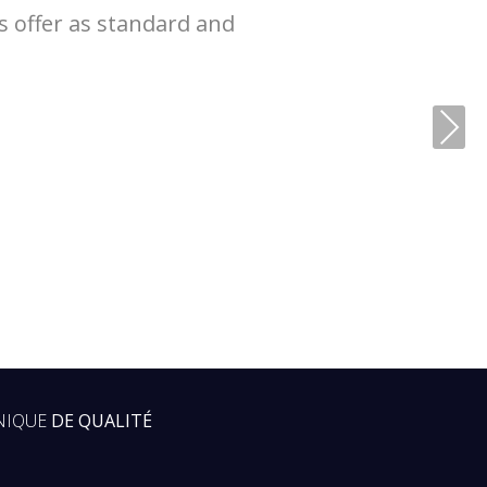
s offer as standard and
Next
NIQUE
DE QUALITÉ