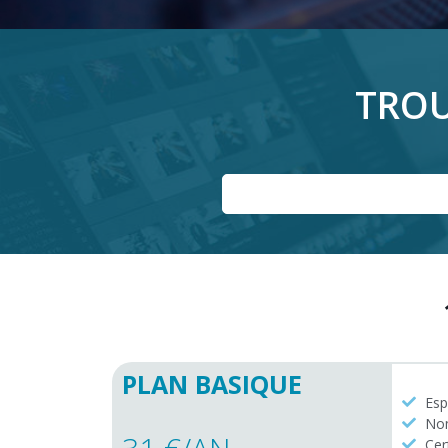
TROU
PLAN BASIQUE
Esp
Nom
Cer