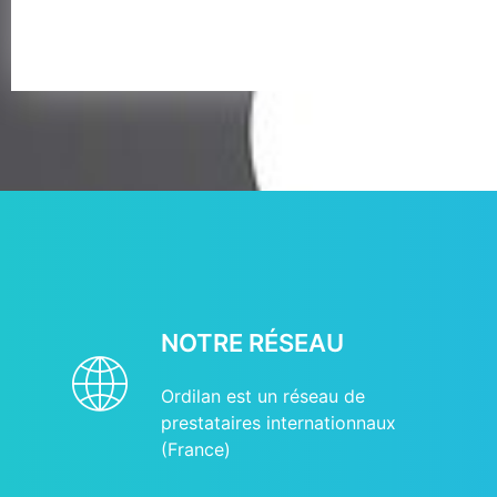
NOTRE RÉSEAU
Ordilan est un réseau de
prestataires internationnaux
(France)