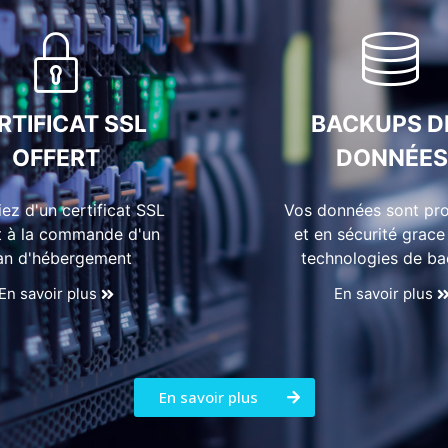
RTIFICAT SSL
BACKUPS D
OFFERT
DONNÉES
iez d'un certificat SSL
Vos données sont pr
t à la commande d'un
et en sécurité grace
an d'hébergement
technologies de b
En savoir plus
En savoir plus
En savoir plus