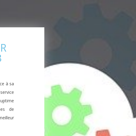
UR
B
âce à sa
ervice
 uptime
ies de
meilleur