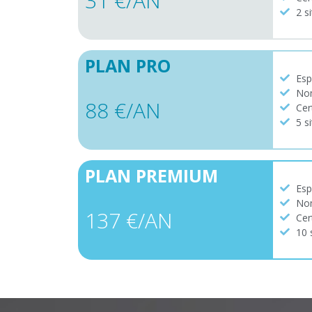
31 €/AN
2 s
PLAN PRO
Esp
Nom
88 €/AN
Cer
5 s
PLAN PREMIUM
Esp
Nom
137 €/AN
Cer
10 